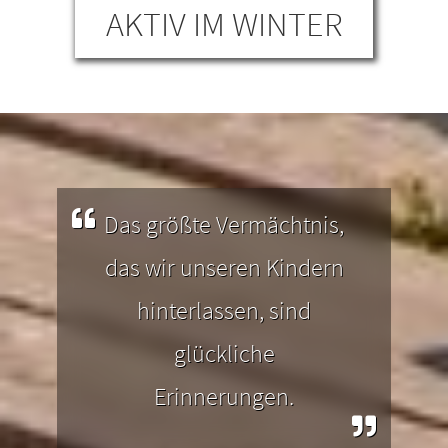
&
AKTIV IM WINTER
A
Also, nichts wie los und ab auf die
Wa
lgäu,
Skier, Schneeschuhe, Schlittschuhe
Allg
Dein
oder in die dicken Winterstiefel!
en
Das größte Vermächtnis,
das wir unseren Kindern
hinterlassen, sind
glückliche
Erinnerungen.