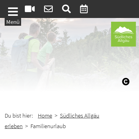
Weiter zum Inhalt
Menü
Du bist hier:
Home
>
Südliches Allgäu
erleben
> Familienurlaub