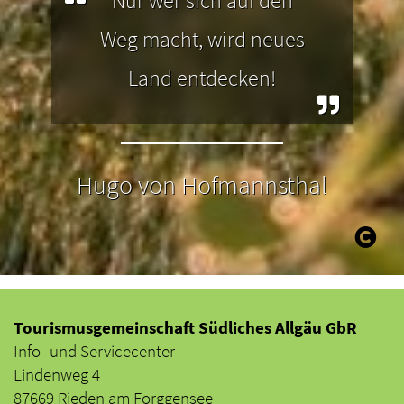
Nur wer sich auf den
Weg macht, wird neues
Land entdecken!
Hugo von Hofmannsthal
Tourismusgemeinschaft Südliches Allgäu GbR
Info- und Servicecenter
Lindenweg 4
87669 Rieden am Forggensee