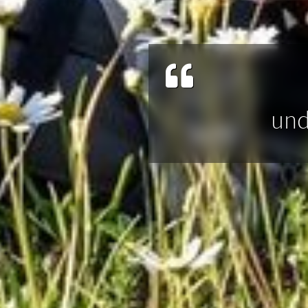
herzlich
garantiert f
und