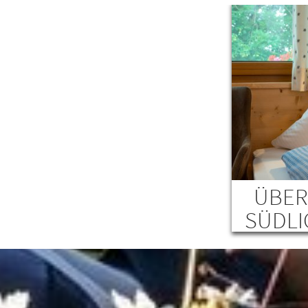
ÜBER
SÜDLI
Auf d
Übernac
Südliche