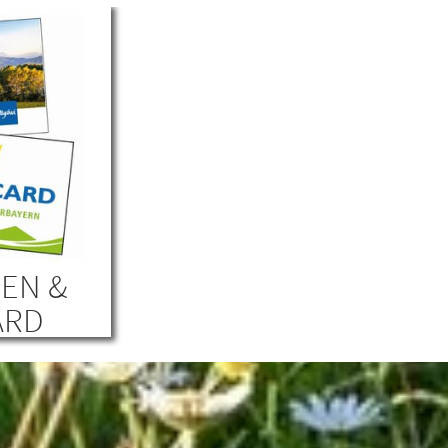
EN &
ARD
itiere von
boten, die es
 sogar noch