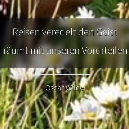
en Gastgebern wirst Du
günstiger oder sogar k
ündig! Schau Dich in Ruhe
erleben gibt.
um.
Reisen veredelt den Geist
 räumt mit unseren Vorurteilen 
Oscar Wilde