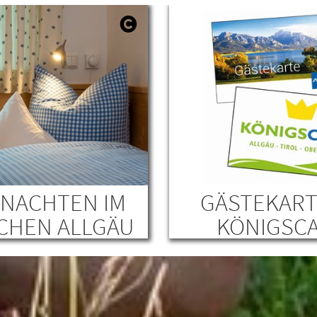
NACHTEN IM
GÄSTEKART
CHEN ALLGÄU
KÖNIGSC
er Suche nach einer
Sei unser Gast und prof
htungsmöglichkeit im
zahlreichen Freizeitange
n Allgäu? Bei unseren
mit unseren Gästekarten