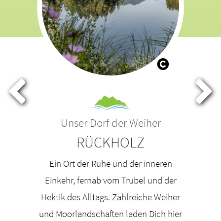
her
Unser Drachendorf
Un
ROSSHAUPTEN
inneren
Ein idyllisches Dorf, eingebettet in
Ein Or
 und der
sanfte Hügel und mit weitem Blick auf
Einkehr
he Weiher
die Alpen. Der Sage nach zogen einst
Hektik d
Dich hier
furchteinflößende Drachen durch
und Moor