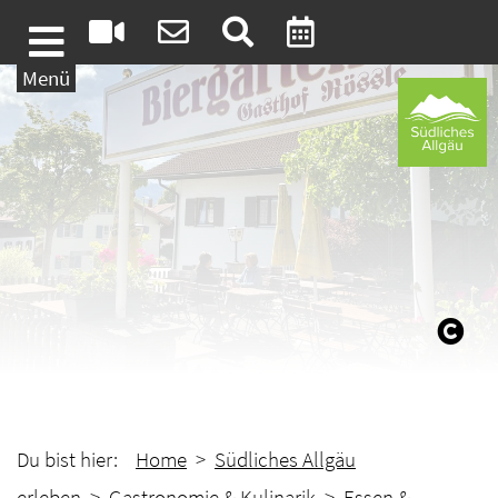
Weiter zum Inhalt
Menü
Du bist hier:
Home
>
Südliches Allgäu
erleben
>
Gastronomie & Kulinarik
>
Essen &