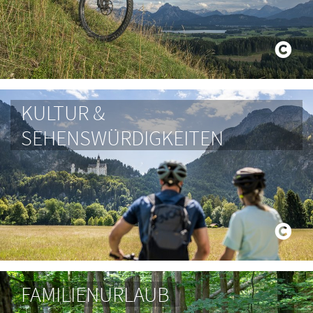
KULTUR &
SEHENSWÜRDIGKEITEN
FAMILIENURLAUB