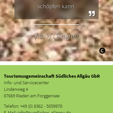
schöpfen kann.
Astrid Lindgren
Tourismusgemeinschaft Südliches Allgäu GbR
Info- und Servicecenter
Lindenweg 4
87669 Rieden am Forggensee
Telefon: +49 (0) 8362 - 5059978
E-Mail: info@suedliches-allgaeu.de