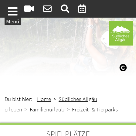
Weiter zum Inhalt
Menü
Du bist hier:
Home
>
Südliches Allgäu
erleben
>
Familienurlaub
> Freizeit- & Tierparks
SPIELPLÄTZE