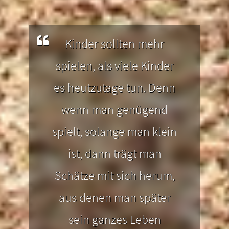
Burgruinen oder genießt einfach die
di
s die
unvergleichliche Voralpenlandschaft
Gr
auf Eurem Weg.
Kinder sollten mehr
spielen, als viele Kinder
es heutzutage tun. Denn
wenn man genügend
spielt, solange man klein
ist, dann trägt man
Schätze mit sich herum,
aus denen man später
sein ganzes Leben