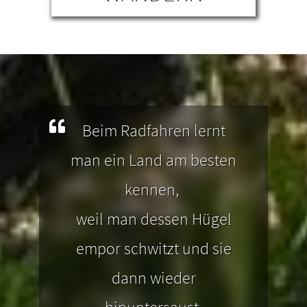
TEN
eben
Weitläufige Hügellandschaften, ein
. mit
majestätisches Bergpanorama,
Be
egen,
zahlreiche Seen und Gewässer
sowie ein königliches Schloss. Das
Gi
Südliche Allgäu ist der ideale
Re
Beim Radfahren lernt
Ausgangspunkt für Deine
man ein Land am besten
Wanderungen.
kennen,
weil man dessen Hügel
empor schwitzt und sie
dann wieder