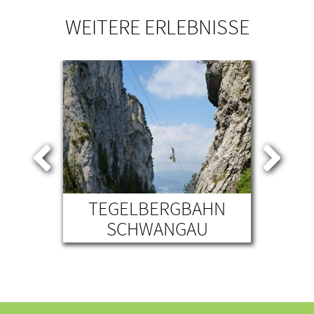
WEITERE ERLEBNISSE
E
TEGELBERGBAHN
LE
SCHWANGAU