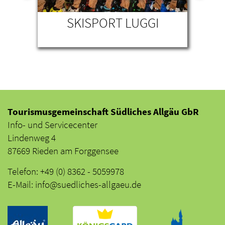
L-
SKISPORT LUGGI
HO
AU
Tourismusgemeinschaft Südliches Allgäu GbR
Info- und Servicecenter
Lindenweg 4
87669 Rieden am Forggensee
Telefon: +49 (0) 8362 - 5059978
E-Mail: info@suedliches-allgaeu.de