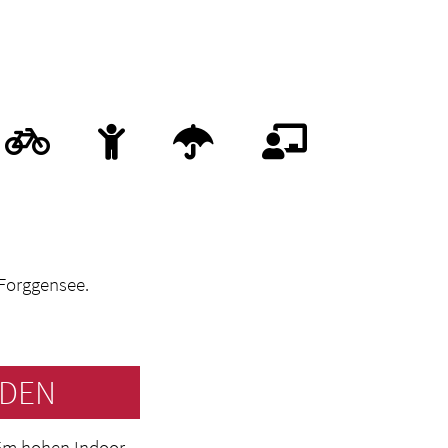
U
 Forggensee.
EDEN
15m hohen Indoor-