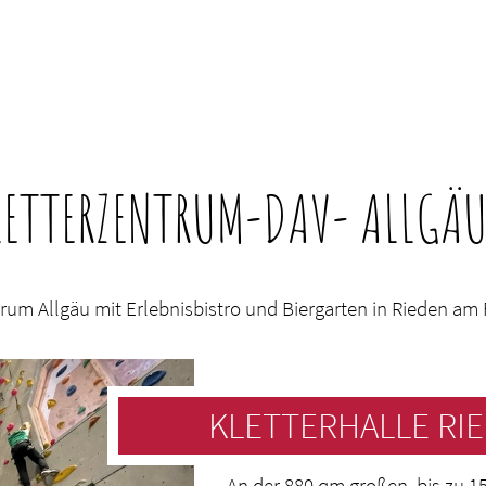
LETTERZENTRUM-DAV- ALLGÄ
rum Allgäu mit Erlebnisbistro und Biergarten in Rieden am
KLETTERHALLE RI
An der 880 qm großen, bis zu 