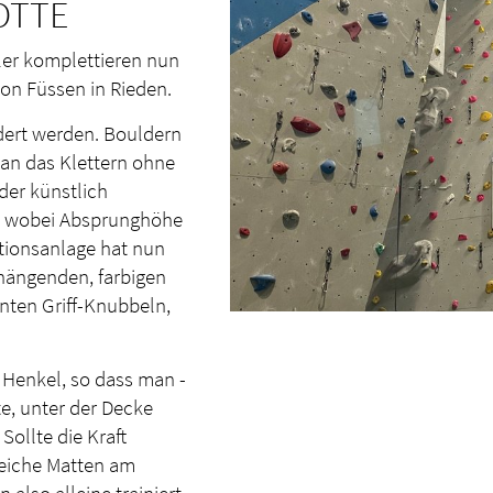
OTTE
ler komplettieren nun
on Füssen in Rieden.
ldert werden. Bouldern
an das Klettern ohne
der künstlich
, wobei Absprunghöhe
ektionsanlage hat nun
rhängenden, farbigen
nten Griff-Knubbeln,
 Henkel, so dass man -
e, unter der Decke
Sollte die Kraft
weiche Matten am
 also alleine trainiert