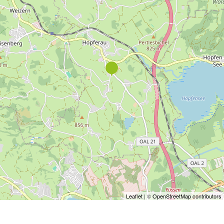
Leaflet
| ©
OpenStreetMap contributors