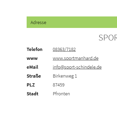
Adresse
SPOR
Telefon
08363/7182
www
www.sportmanhard.de
eMail
info@sport-schindele.de
Straße
Birkenweg 1
PLZ
87459
Stadt
Pfronten