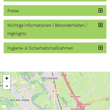
Preise
Wichtige Informationen / Besonderheiten /
Highlights
Hygiene- & Sicherheitsmaßnahmen
+
-