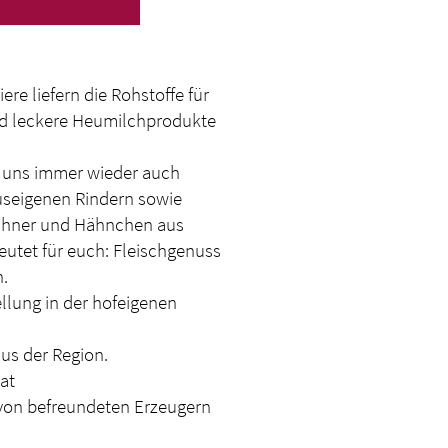
re liefern die Rohstoffe für
 und leckere Heumilchprodukte
i uns immer wieder auch
useigenen Rindern sowie
ühner und Hähnchen aus
eutet für euch: Fleischgenuss
.
llung in der hofeigenen
aus der Region.
at
on befreundeten Erzeugern