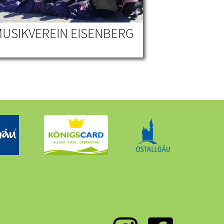
USIKVEREIN EISENBERG
BAUERNH