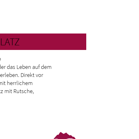
PLATZ
e
der das Leben auf dem
rleben. Direkt vor
it herrlichem
tz mit Rutsche,