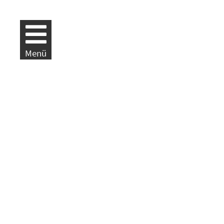
Weiter zur Navigation
Weiter zum Inhalt
Menü