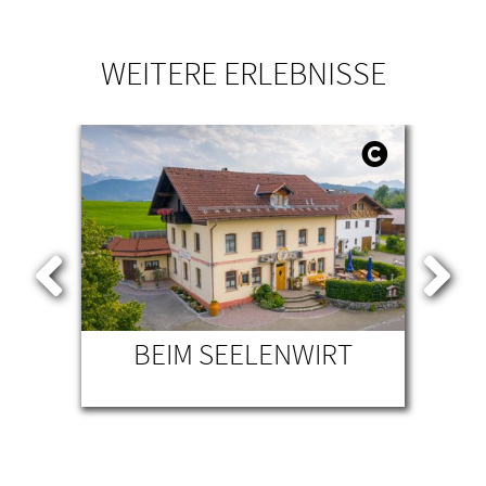
WEITERE ERLEBNISSE
.
BEIM SEELENWIRT
ER
MI