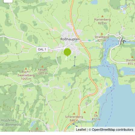
Leaflet
| ©
OpenStreetMap contributors