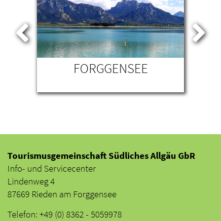
N
FORGGENSEE
PI
Tourismusgemeinschaft Südliches Allgäu GbR
Info- und Servicecenter
Lindenweg 4
87669 Rieden am Forggensee
Telefon: +49 (0) 8362 - 5059978