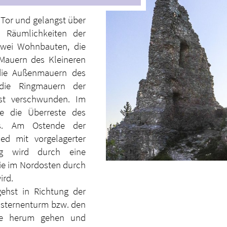
 Tor und gelangst über
 Räumlichkeiten der
zwei Wohnbauten, die
 Mauern des Kleineren
 die Außenmauern des
 die Ringmauern der
ist verschwunden. Im
e die Überreste des
ms. Am Ostende der
ed mit vorgelagerter
rg wird durch eine
ie im Nordosten durch
ird.
ehst in Richtung der
isternenturm bzw. den
ge herum gehen und