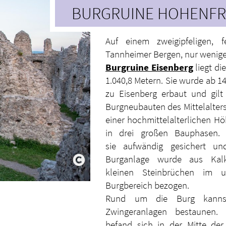
BURGRUINE HOHENFR
Auf einem zweigipfeligen, 
Tannheimer Bergen, nur wenige
Burgruine Eisenberg
liegt di
1.040,8 Metern. Sie wurde ab 1
zu Eisenberg erbaut und gilt
Burgneubauten des Mittelalter
einer hochmittelalterlichen H
in drei großen Bauphasen.
sie aufwändig gesichert un
Burganlage wurde aus Kalk
kleinen Steinbrüchen im u
Burgbereich bezogen.
Rund um die Burg kannst
Zwingeranlagen bestaunen. 
befand sich in der Mitte der